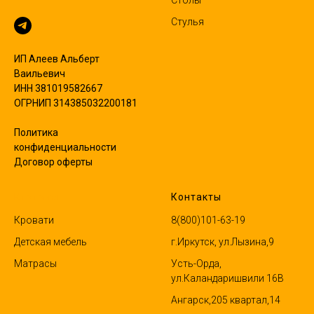
Стулья
ИП Алеев Альберт
Ваильевич
ИНН 381019582667
ОГРНИП 314385032200181
Политика
конфиденциальности
Договор оферты
Ктаталог
Контакты
Кровати
8(800)101-63-19
Детская мебель
г.Иркутск, ул.Лызина,9
Матрасы
Усть-Орда,
ул.Каландаришвили 16В
Ангарск,205 квартал,14