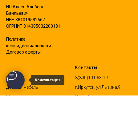
ИП Алеев Альберт
Ваильевич
ИНН 381019582667
ОГРНИП 314385032200181
Политика
конфиденциальности
Договор оферты
Ктаталог
Контакты
Кровати
8(800)101-63-19
Консультация
Детская мебель
г.Иркутск, ул.Лызина,9
Матрасы
Усть-Орда,
ул.Каландаришвили 16В
Ангарск,205 квартал,14
Шелехов, култукский тракт
15/2