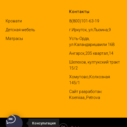
Ктаталог
Контакты
Кровати
8(800)101-63-19
Детская мебель
г.Иркутск, ул.Лызина,9
Матрасы
Усть-Орда,
ул.Каландаришвили 16В
Ангарск,205 квартал,14
Шелехов, култукский тракт
15/2
Хомутово,Колхозная
145/1
Сайт разработан:
Kseniiaa_Petrova
Консультация