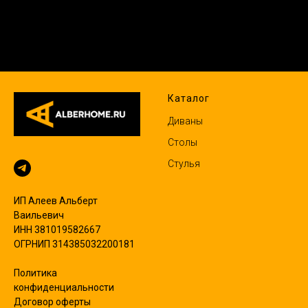
Каталог
Диваны
Столы
Стулья
ИП Алеев Альберт
Ваильевич
ИНН 381019582667
ОГРНИП 314385032200181
Политика
конфиденциальности
Договор оферты